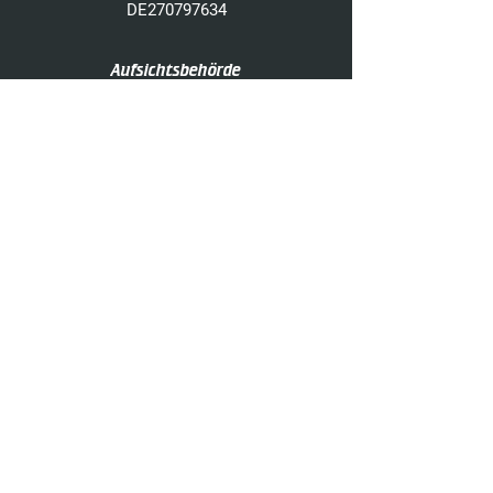
DE270797634
Aufsichtsbehörde
Handwerkskammer Münster
Bismarckallee 1
48151 Münster
https://www.hwk-muenster.de/
Verbraucherstreitbeilegung /
Universalschlichtungsstelle
Wir sind nicht bereit und nicht
verpflichtet, an
Streitbeilegungsverfahren vor einer
Verbraucherschlichtungsstelle
teilzunehmen.